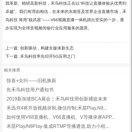
我革新、精研高新科技，禾鸟科技正在以“科技让直播体验从优秀到
卓越”。我们有理由相信，在未来的东南亚及世界企业直播市场，禾
鸟科技 将用“核武器”——V66视频直播一体机踏出坚实的一步，逐
步实现为全球音视频传输行业应用服务的愿景。
上一篇:
创新驱动，构建全媒体新生态
下一篇:
禾鸟科技率先叩开5G应用之门
相关推荐
惊喜+尖叫——旧机换新
告禾鸟科技用户通知书
2019新加坡BCA展会｜禾鸟科技用创新捕捉未来
禾迅:R4将开放视频录制,微信控制;禾苗Play,N8...
如何使用V68直播机、V66直播机、V导播录屏APP...
禾苗Play/N8Play-集成RTMP导播通道,助力小程...