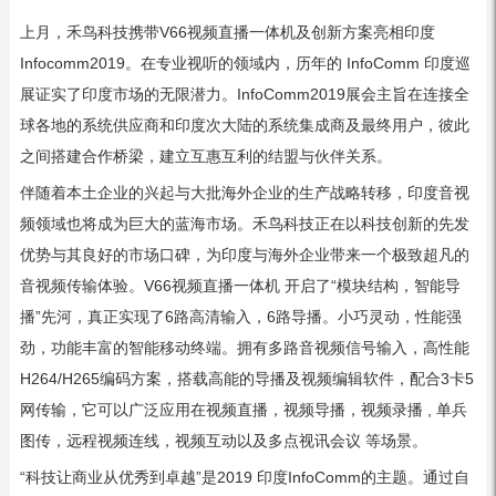
上月，禾鸟科技携带V66视频直播一体机及创新方案亮相印度
Infocomm2019。在专业视听的领域内，历年的 InfoComm 印度巡
展证实了印度市场的无限潜力。InfoComm2019展会主旨在连接全
球各地的系统供应商和印度次大陆的系统集成商及最终用户，彼此
之间搭建合作桥梁，建立互惠互利的结盟与伙伴关系。
伴随着本土企业的兴起与大批海外企业的生产战略转移，印度音视
频领域也将成为巨大的蓝海市场。禾鸟科技正在以科技创新的先发
优势与其良好的市场口碑，为印度与海外企业带来一个极致超凡的
音视频传输体验。V66视频直播一体机 开启了“模块结构，智能导
播”先河，真正实现了6路高清输入，6路导播。小巧灵动，性能强
劲，功能丰富的智能移动终端。拥有多路音视频信号输入，高性能
H264/H265编码方案，搭载高能的导播及视频编辑软件，配合3卡5
网传输，它可以广泛应用在视频直播，视频导播，视频录播 , 单兵
图传，远程视频连线，视频互动以及多点视讯会议 等场景。
“科技让商业从优秀到卓越”是2019 印度InfoComm的主题。通过自