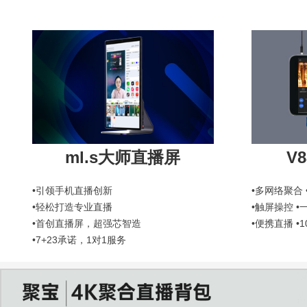
ml.s大师直播屏
V
•引领手机直播创新
•多网络聚合
•轻松打造专业直播
•触屏操控 •
•首创直播屏，超强芯智造
•便携直播 •1
•7+23承诺，1对1服务