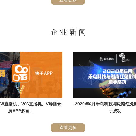
企 业 新 闻
68直播机、V66直播机、V导播录
2020年6月禾鸟科技与湖南红
屏APP多画...
手成功
查看更多