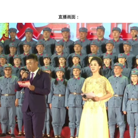
直播画面：