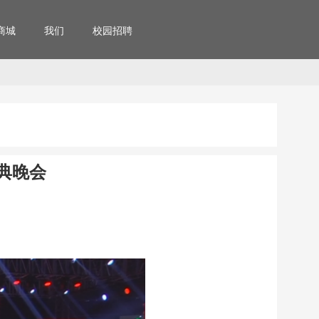
商城
我们
校园招聘
典晚会